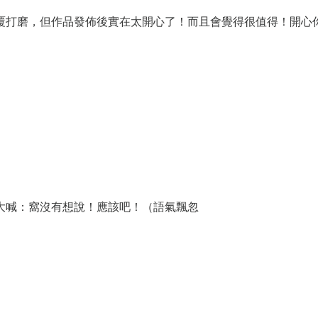
覆打磨，但作品發佈後實在太開心了！而且會覺得很值得！開心
大喊：窩沒有想說！應該吧！（語氣飄忽