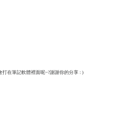
在筆記軟體裡面呢~?謝謝你的分享 : )