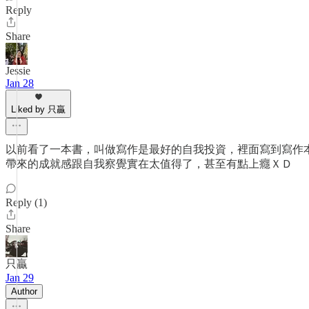
Reply
Share
Jessie
Jan 28
Liked by 只贏
以前看了一本書，叫做寫作是最好的自我投資，裡面寫到寫作
帶來的成就感跟自我察覺實在太值得了，甚至有點上癮ＸＤ
Reply (1)
Share
只贏
Jan 29
Author