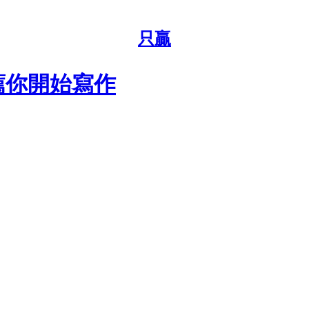
只贏
薦你開始寫作