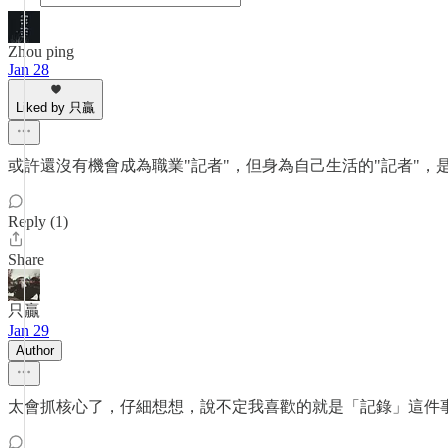
Zhou ping
Jan 28
Liked by 只贏
或許還沒有機會成為職業"記者"，但身為自己生活的"記者"，
Reply (1)
Share
只贏
Jan 29
Author
太會抓核心了，仔細想想，說不定我喜歡的就是「記錄」這件