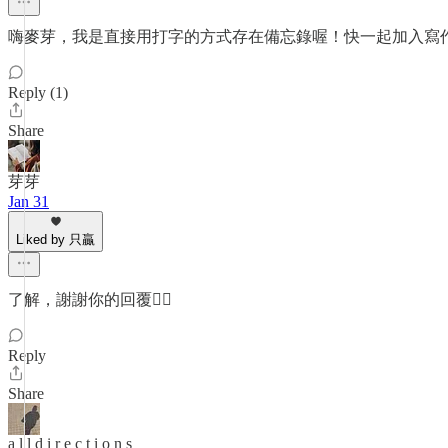
嗨麥芽，我是直接用打字的方式存在備忘錄喔！快一起加入寫
Reply (1)
Share
芽芽
Jan 31
Liked by 只贏
了解，謝謝你的回覆👌🏻
Reply
Share
a l l d i r e c t i o n s