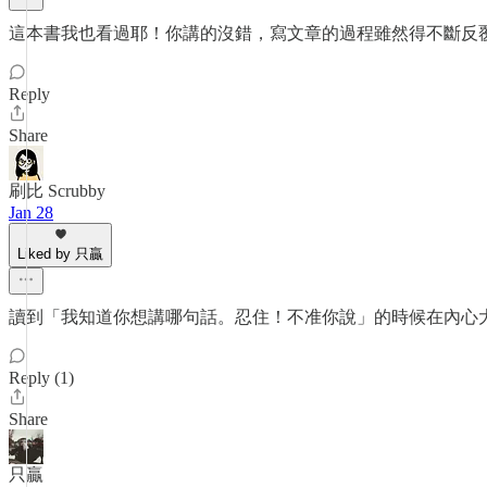
這本書我也看過耶！你講的沒錯，寫文章的過程雖然得不斷反
Reply
Share
刷比 Scrubby
Jan 28
Liked by 只贏
讀到「我知道你想講哪句話。忍住！不准你說」的時候在內心
Reply (1)
Share
只贏