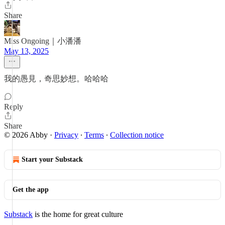
Share
Miss Ongoing｜小潘潘
May 13, 2025
我的愚見，奇思妙想。哈哈哈
Reply
Share
© 2026 Abby
·
Privacy
∙
Terms
∙
Collection notice
Start your Substack
Get the app
Substack
is the home for great culture