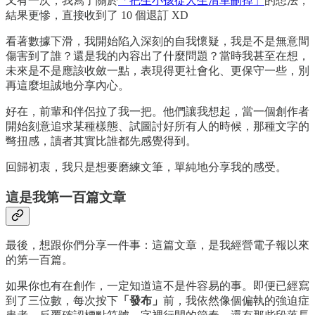
又有一次，我寫了關於
「把生小孩從人生清單刪掉」
的想法，
結果更慘，直接收到了 10 個退訂 XD
看著數據下滑，我開始陷入深刻的自我懷疑，我是不是無意間
傷害到了誰？還是我的內容出了什麼問題？當時我甚至在想，
未來是不是應該收斂一點，表現得更社會化、更保守一些，別
再這麼坦誠地分享內心。
好在，前輩和伴侶拉了我一把。他們讓我想起，當一個創作者
開始刻意追求某種樣態、試圖討好所有人的時候，那種文字的
彆扭感，讀者其實比誰都先感覺得到。
回歸初衷，我只是想要磨練文筆，單純地分享我的感受。
這是我第一百篇文章
最後，想跟你們分享一件事：這篇文章，是我經營電子報以來
的第一百篇。
如果你也有在創作，一定知道這不是件容易的事。即便已經寫
到了三位數，每次按下
「發布」
前，我依然像個偏執的強迫症