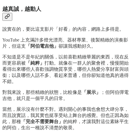
越真誠，越動人
說實在的，要比這支影片「好看」的內容，網路上多得是。
YouTube 上充滿許多燈光漂亮、器材專業、後製精緻的演奏影
片，但這支
「阿伯電吉他」
卻讓我感動好久。
不知道是不是年紀的關係，以前喜歡精緻華麗的東西，現在反
而更容易被
「純粹」
打動。就像在一群人的聚會裡，慢慢開始
看得出來哪些人喜歡強調物質享受，哪些人熱愛分享財富與頭
銜；以及哪些人話不多、看起來普通，但你卻知道他真的過得
不錯。
對我來說，那些精緻的狀態，比較像是
「展示」
；但阿伯彈電
吉他，就只是一個平凡的日常。
當然，展示沒有什麼不對。遇到開心的事我也會想大肆分享，
而且說實話，我其實也挺享受站上舞台的感覺。但也正因為如
此，那種
「完全不需要舞台」
的純粹，才讓我對這位素昧平生
的阿伯，生出一種說不清楚的敬畏。