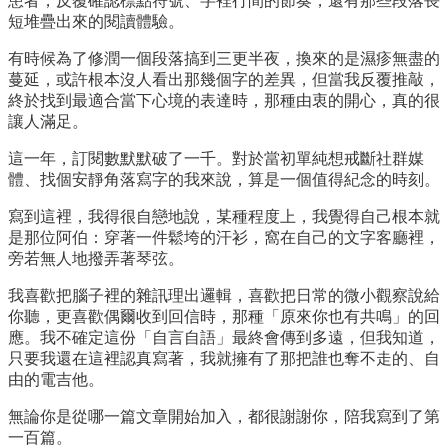
患者，反覆確認標點符號、字裡行間的節奏，還有那些段落長
短堆疊出來的閱讀體驗。
有時候為了修潤一個段落搞到三更半夜，換來的是濕疹無盡的
蔓延，或許根本沒人看出那幾個字的差異，但當我反覆推敲，
終於找到最適合當下心境的表達時，那種由衷的開心，真的很
讓人滿足。
這一年，訂閱數默默破了一千。對於當初單純想戒斷社群媒
體、找個安靜角落寫字的我來說，算是一個值得紀念的時刻。
寫到這裡，我得很自戀地說，某種程度上，我覺得自己根本就
是那位阿伯：穿著一件鬆垮的汗衫，窩在自己的文字客廳裡，
旁若無人地撥弄著琴弦。
我喜歡把腦子裡的雜訊理出邏輯，喜歡把日常的微小觀察說給
你聽，更喜歡偶爾收到回信時，那種「原來你也有共鳴」的回
應。我不確定這份「自言自語」最終會傳到多遠，但我知道，
只要我還在這裡認真寫著，我就擁有了那把誰也奪不走的、自
由的電吉他。
無論你是從哪一篇文章開始加入，都很謝謝你，陪我寫到了第
一百篇。