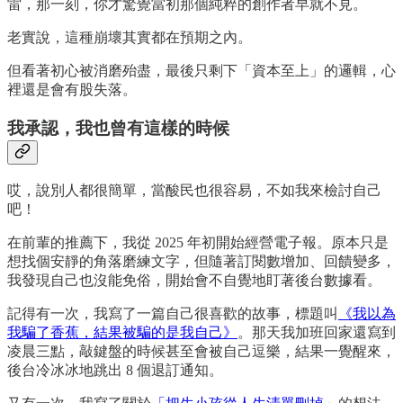
雷，那一刻，你才驚覺當初那個純粹的創作者早就不見。
老實說，這種崩壞其實都在預期之內。
但看著初心被消磨殆盡，最後只剩下「資本至上」的邏輯，心
裡還是會有股失落。
我承認，我也曾有這樣的時候
哎，說別人都很簡單，當酸民也很容易，不如我來檢討自己
吧！
在前輩的推薦下，我從 2025 年初開始經營電子報。原本只是
想找個安靜的角落磨練文字，但隨著訂閱數增加、回饋變多，
我發現自己也沒能免俗，開始會不自覺地盯著後台數據看。
記得有一次，我寫了一篇自己很喜歡的故事，標題叫
《我以為
我騙了香蕉，結果被騙的是我自己》
。那天我加班回家還寫到
凌晨三點，敲鍵盤的時候甚至會被自己逗樂，結果一覺醒來，
後台冷冰冰地跳出 8 個退訂通知。