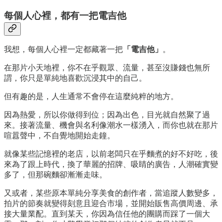
每個人心裡，都有一把電吉他
我想，每個人心裡一定都藏著一把
「電吉他」
。
在那片小天地裡，你不在乎觀眾、流量，甚至沒賺錢也無所
謂，你只是單純地喜歡沉浸其中的自己。
但有趣的是，人生通常不會停在這麼純粹的地方。
因為熱愛，所以你做得到位；因為出色，目光就自然聚了過
來。接著流量、機會與名利像潮水一樣湧入，而你也就在那片
喧囂聲中，不自覺地開始走鐘。
就像某些記憶裡的老店，以前老闆只在乎麵煮的好不好吃，後
來為了跟上時代，換了華麗的招牌、吸睛的廣告，人潮確實變
多了，但那碗麵卻漸漸走味。
又或者，某些原本單純分享美食的創作者，當追蹤人數變多，
拍片的節奏就變得刻意且迎合市場，並開始販售高價周邊、承
接大量業配。直到某天，你因為信任他的團購而踩了一個大